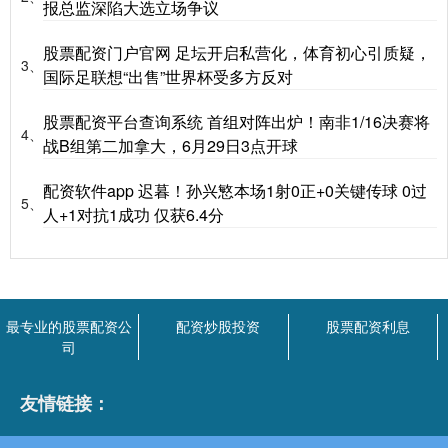
报总监深陷大选立场争议
股票配资门户官网 足坛开启私营化，体育初心引质疑，
3、
国际足联想“出售”世界杯受多方反对
股票配资平台查询系统 首组对阵出炉！南非1/16决赛将
4、
战B组第二加拿大，6月29日3点开球
配资软件app 迟暮！孙兴慜本场1射0正+0关键传球 0过
5、
人+1对抗1成功 仅获6.4分
最专业的股票配资公
配资炒股投资
股票配资利息
司
友情链接：