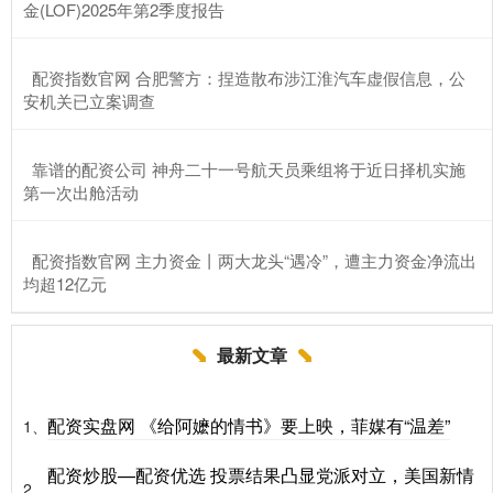
金(LOF)2025年第2季度报告
​配资指数官网 合肥警方：捏造散布涉江淮汽车虚假信息，公
安机关已立案调查
​靠谱的配资公司 神舟二十一号航天员乘组将于近日择机实施
第一次出舱活动
​配资指数官网 主力资金丨两大龙头“遇冷”，遭主力资金净流出
均超12亿元
最新文章
配资实盘网 《给阿嬷的情书》要上映，菲媒有“温差”
1、
配资炒股—配资优选 投票结果凸显党派对立，美国新情
2、