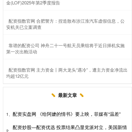
金(LOF)2025年第2季度报告
​配资指数官网 合肥警方：捏造散布涉江淮汽车虚假信息，公
安机关已立案调查
​靠谱的配资公司 神舟二十一号航天员乘组将于近日择机实施
第一次出舱活动
​配资指数官网 主力资金丨两大龙头“遇冷”，遭主力资金净流出
均超12亿元
最新文章
配资实盘网 《给阿嬷的情书》要上映，菲媒有“温差”
1、
配资炒股—配资优选 投票结果凸显党派对立，美国新情
2、