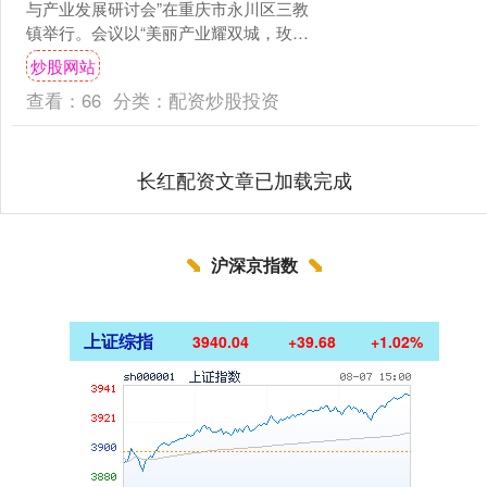
与产业发展研讨会”在重庆市永川区三教
镇举行。会议以“美丽产业耀双城，玫瑰
科技绽芳华”为主题，由重庆市农业科学
炒股网站
院、重庆市永....
查看：
66
分类：
配资炒股投资
长红配资文章已加载完成
沪深京指数
上证综指
3940.04
+39.68
+1.02%