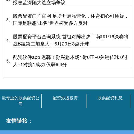
报总监深陷大选立场争议
股票配资门户官网 足坛开启私营化，体育初心引质疑，
3、
国际足联想“出售”世界杯受多方反对
股票配资平台查询系统 首组对阵出炉！南非1/16决赛将
4、
战B组第二加拿大，6月29日3点开球
配资软件app 迟暮！孙兴慜本场1射0正+0关键传球 0过
5、
人+1对抗1成功 仅获6.4分
最专业的股票配资公
配资炒股投资
股票配资利息
司
友情链接：